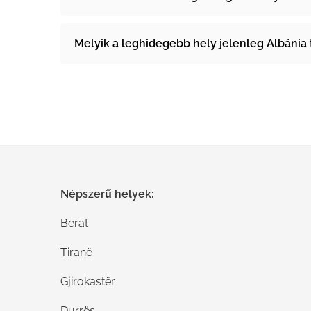
Melyik a leghidegebb hely jelenleg Albánia 
Népszerű helyek:
Berat
Tiranë
Gjirokastër
Durrës