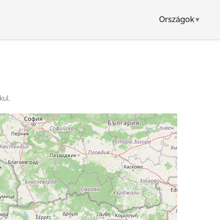
Országok
▾
kul.