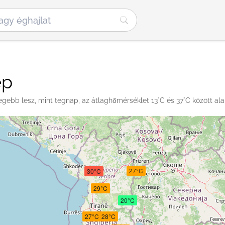
ép
gebb lesz, mint tegnap, az átlaghőmérséklet 13°C és 37°C között ala
27°C
30°C
29°C
20°C
27°C
28°C