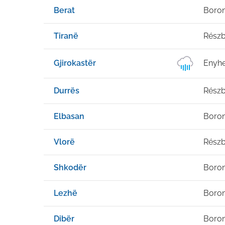
Berat
Boro
Tiranë
Részb
Gjirokastër
Enyhe
Durrës
Részb
Elbasan
Boro
Vlorë
Részb
Shkodër
Boro
Lezhë
Boro
Dibër
Boro