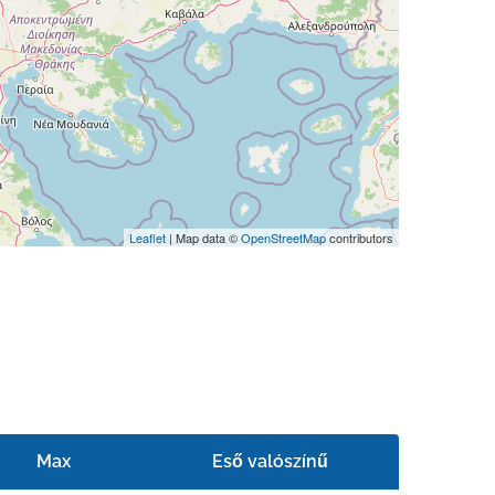
Leaflet
| Map data ©
OpenStreetMap
contributors
Max
Eső valószínű