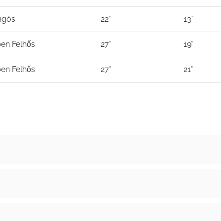
ngós
22°
13°
en Felhős
27°
19°
en Felhős
27°
21°