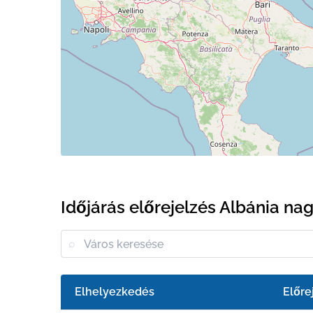
Időjárás előrejelzés Albánia na
Elhelyezkedés
Előre