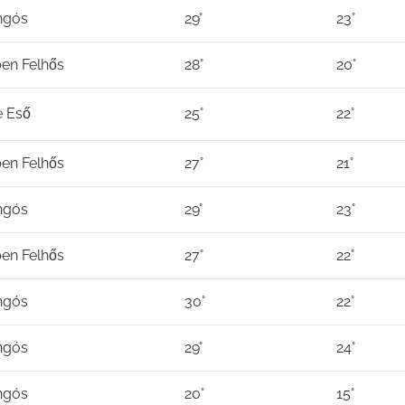
ngós
29°
23°
en Felhős
28°
20°
 Eső
25°
22°
en Felhős
27°
21°
ngós
29°
23°
en Felhős
27°
22°
ngós
30°
22°
ngós
29°
24°
ngós
20°
15°