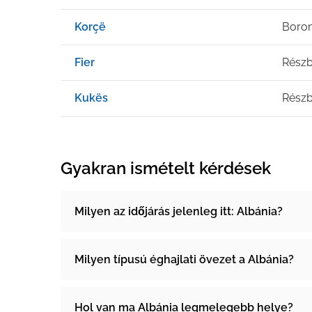
Korçë
Boro
Fier
Részb
Kukës
Részb
Gyakran ismételt kérdések
Milyen az időjárás jelenleg itt: Albánia?
Milyen típusú éghajlati övezet a Albánia?
Hol van ma Albánia legmelegebb helye?