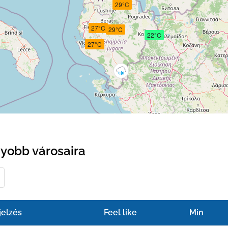
29°C
27°C
29°C
22°C
27°C
gyobb városaira
jelzés
Feel like
Min