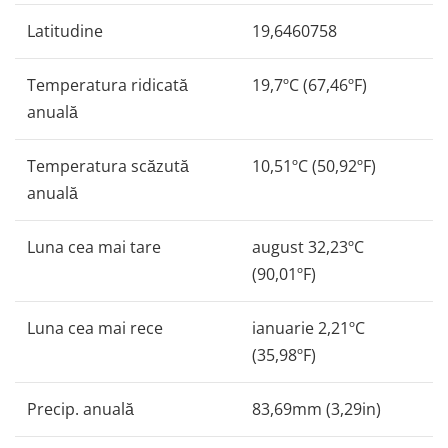
Latitudine
19,6460758
Temperatura ridicată
19,7ºC (67,46ºF)
anuală
Temperatura scăzută
10,51ºC (50,92ºF)
anuală
Luna cea mai tare
august 32,23ºC
(90,01ºF)
Luna cea mai rece
ianuarie 2,21ºC
(35,98ºF)
Precip. anuală
83,69mm (3,29in)