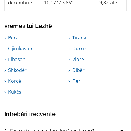
decembrie
10,17° / 3,86°
9,82 zile
vremea lui Lezhë
Berat
Tirana
Gjirokastër
Durrës
Elbasan
Vlorë
Shkodër
Dibër
Korçë
Fier
Kukës
Întrebări frecvente
1.
Care este cea mai tare lună din Lezhë?