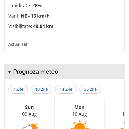
Umiditate:
28%
Vânt:
NE - 13 km/h
Vizibilitate:
49,04 km
Actualizat:
Prognoza meteo
7 Zile
10 Zile
14 Zile
30 Zile
Sun
Mon
T
09 Aug
10 Aug
11